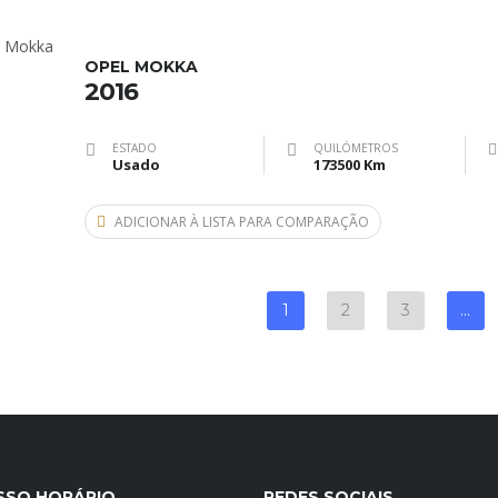
OPEL MOKKA
2016
ESTADO
QUILÓMETROS
Usado
173500 Km
ADICIONAR À LISTA PARA COMPARAÇÃO
1
2
3
…
SSO HORÁRIO
REDES SOCIAIS