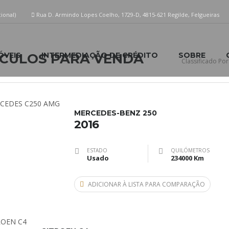
ional)
Rua D. Armindo Lopes Coelho, 1729-D, 4815-621 Regilde, Felgueiras
VEIS
ÍCULOS PARA VENDA
INTERMEDIAÇÃO DE CRÉDITO
SOBRE
Classificado Por
MERCEDES-BENZ 250
2016
ESTADO
QUILÓMETROS
Usado
234000 Km
ADICIONAR À LISTA PARA COMPARAÇÃO