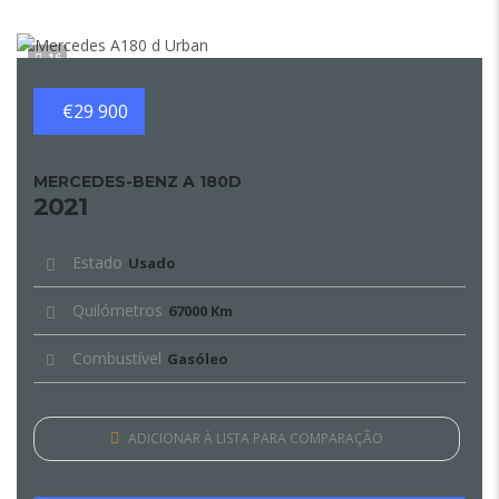
16
€29 900
MERCEDES-BENZ A 180D
2021
Estado
Usado
Quilómetros
67000 Km
Combustível
Gasóleo
ADICIONAR À LISTA PARA COMPARAÇÃO