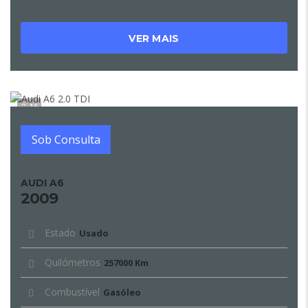
VER MAIS
16
Sob Consulta
AUDI A6
2009
Estado
Usado
Quilómetros
257000 Km
Combustível
Gasóleo