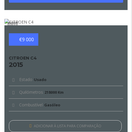
13
€9 000
CITROEN C4
2015
Estado
Usado
Quilómetros
218000 Km
Combustível
Gasóleo
ADICIONAR À LISTA PARA COMPARAÇÃO