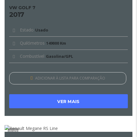
VW GOLF 7
2017
Estado
Usado
Quilómetros
149000 Km
Combustível
Gasolina/GPL
ADICIONAR À LISTA PARA COMPARAÇÃO
VER MAIS
17