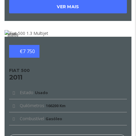
VER MAIS
12
€7 750
FIAT 500
2011
Estado
Usado
Quilómetros
166200 Km
Combustível
Gasóleo