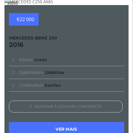
13
€22 000
MERCEDES-BENZ 250
2016
Estado
Usado
Quilómetros
234000 Km
Combustível
Gasóleo
ADICIONAR À LISTA PARA COMPARAÇÃO
VER MAIS