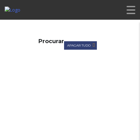
CL PREMIUM
>
LISTINGS
>
GASOLINA/GPL
Procurar
APAGAR TUDO