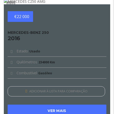
13
€22 000
MERCEDES-BENZ 250
2016
Estado
Usado
Quilómetros
234000 Km
Combustível
Gasóleo
ADICIONAR À LISTA PARA COMPARAÇÃO
VER MAIS