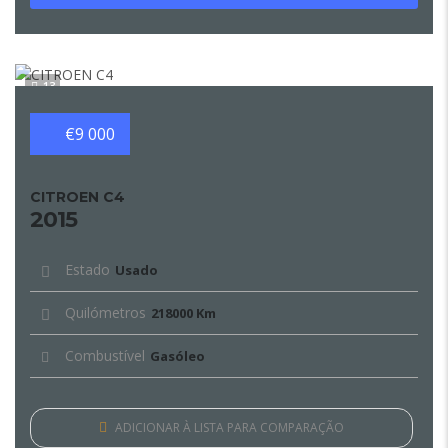
13
€9 000
CITROEN C4
2015
Estado
Usado
Quilómetros
218000 Km
Combustível
Gasóleo
ADICIONAR À LISTA PARA COMPARAÇÃO