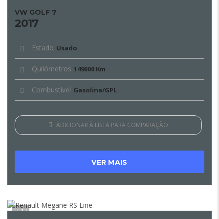
VW GOLF 7
2017
Estado
Usado
Quilómetros
149000 Km
Combustível
Gasolina/GPL
ADICIONAR À LISTA PARA COMPARAÇÃO
VER MAIS
17