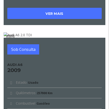
VER MAIS
16
Sob Consulta
AUDI A6
2009
Estado
Usado
Quilómetros
257000 Km
Combustível
Gasóleo