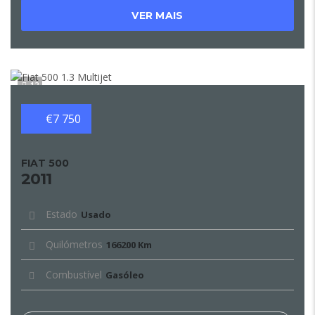
VER MAIS
12
€7 750
FIAT 500
2011
Estado
Usado
Quilómetros
166200 Km
Combustível
Gasóleo