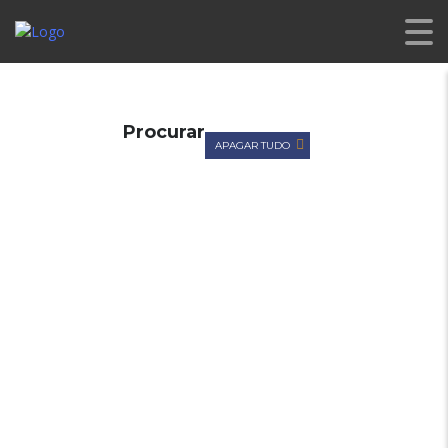
CL PREMIUM
>
LISTINGS
>
CITROEN C4
Procurar
APAGAR TUDO