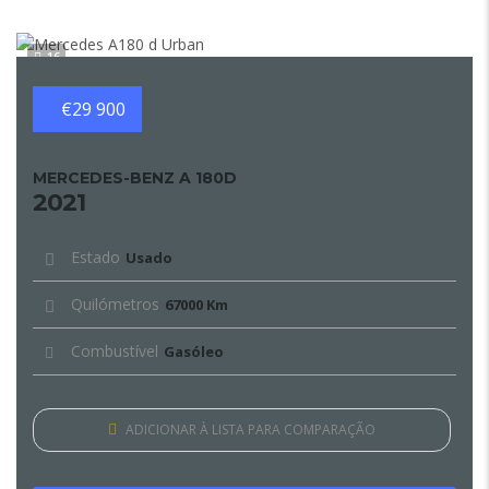
16
€29 900
MERCEDES-BENZ A 180D
2021
Estado
Usado
Quilómetros
67000 Km
Combustível
Gasóleo
ADICIONAR À LISTA PARA COMPARAÇÃO