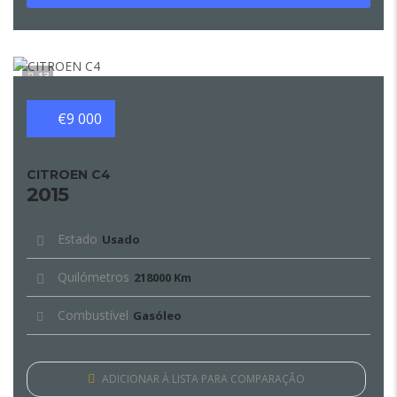
13
€9 000
CITROEN C4
2015
Estado
Usado
Quilómetros
218000 Km
Combustível
Gasóleo
ADICIONAR À LISTA PARA COMPARAÇÃO