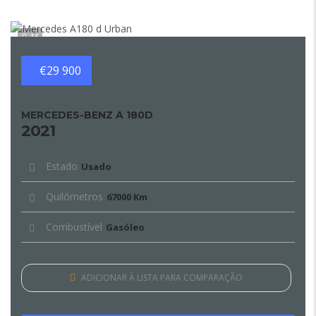
16
€29 900
MERCEDES-BENZ A 180D
2021
Estado
Usado
Quilómetros
67000 Km
Combustível
Gasóleo
ADICIONAR À LISTA PARA COMPARAÇÃO