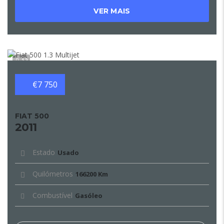
VER MAIS
12
€7 750
FIAT 500
2011
Estado
Usado
Quilómetros
166200 Km
Combustível
Gasóleo