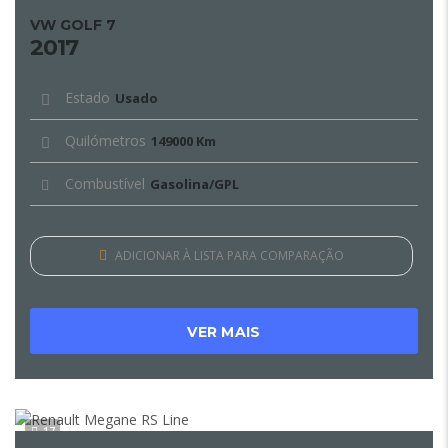
VW GOLF 7
2017
Estado
Usado
Quilómetros
149000 Km
Combustível
Gasolina/GPL
ADICIONAR À LISTA PARA COMPARAÇÃO
VER MAIS
17