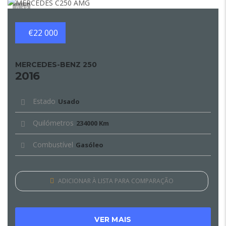
13
€22 000
MERCEDES-BENZ 250
2016
Estado
Usado
Quilómetros
234000 Km
Combustível
Gasóleo
ADICIONAR À LISTA PARA COMPARAÇÃO
VER MAIS