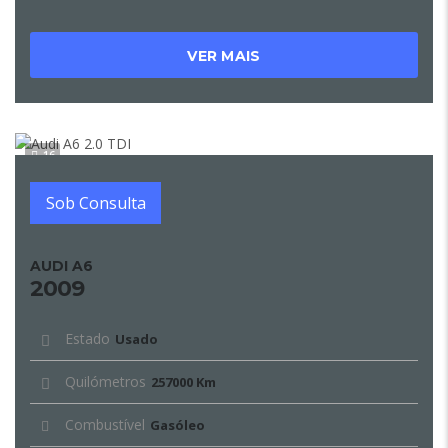
VER MAIS
16
Sob Consulta
AUDI A6
2009
Estado
Usado
Quilómetros
257000 Km
Combustível
Gasóleo