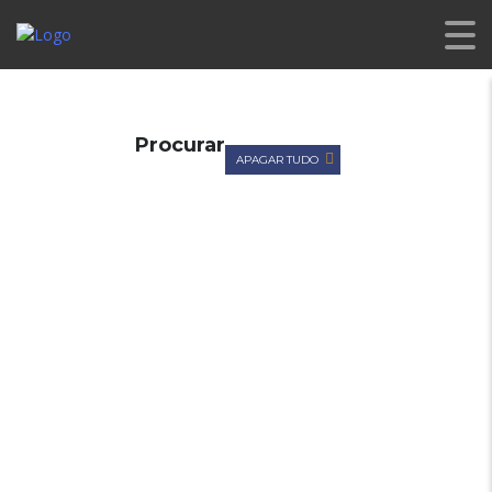
CL PREMIUM
>
LISTINGS
>
VOLVO
Procurar
APAGAR TUDO