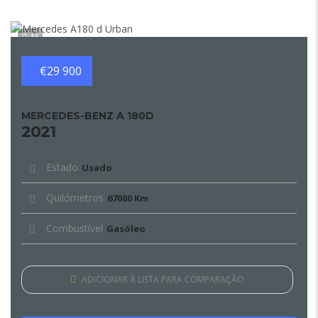
16
€29 900
MERCEDES-BENZ A 180D
2021
Estado
Usado
Quilómetros
67000 Km
Combustível
Gasóleo
ADICIONAR À LISTA PARA COMPARAÇÃO