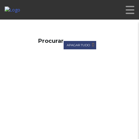
CL PREMIUM
>
LISTINGS
>
ESCOVAS AUTOMÁTICAS
Procurar
APAGAR TUDO