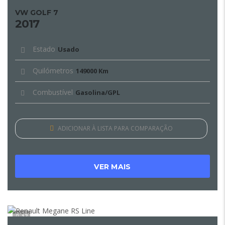
VW GOLF 7
2017
Estado
Usado
Quilómetros
149000 Km
Combustível
Gasolina/GPL
ADICIONAR À LISTA PARA COMPARAÇÃO
VER MAIS
17