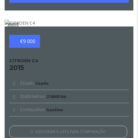
13
€9 000
CITROEN C4
2015
Estado
Usado
Quilómetros
218000 Km
Combustível
Gasóleo
ADICIONAR À LISTA PARA COMPARAÇÃO