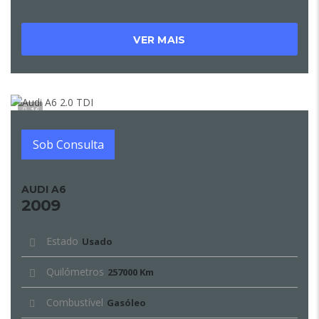
VER MAIS
16
Sob Consulta
AUDI A6
2009
Estado
Usado
Quilómetros
257000 Km
Combustível
Gasóleo