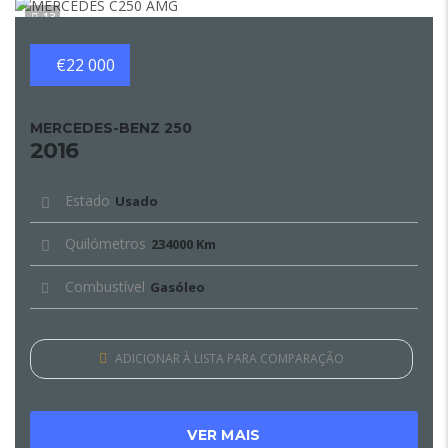
13
€22 000
MERCEDES-BENZ 250
2016
Estado
Usado
Quilómetros
234000 Km
Combustível
Gasóleo
ADICIONAR À LISTA PARA COMPARAÇÃO
VER MAIS