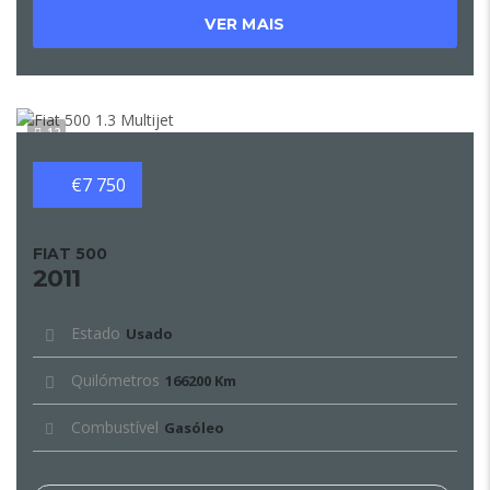
VER MAIS
12
€7 750
FIAT 500
2011
Estado
Usado
Quilómetros
166200 Km
Combustível
Gasóleo