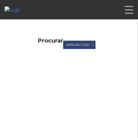
CL PREMIUM
>
LISTINGS
>
RECOLHA DE ESPELHOS
Procurar
APAGAR TUDO