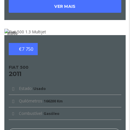
VER MAIS
12
€7 750
FIAT 500
2011
Estado
Usado
Quilómetros
166200 Km
Combustível
Gasóleo