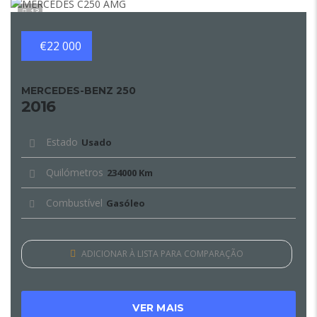
13
€22 000
MERCEDES-BENZ 250
2016
Estado
Usado
Quilómetros
234000 Km
Combustível
Gasóleo
ADICIONAR À LISTA PARA COMPARAÇÃO
VER MAIS