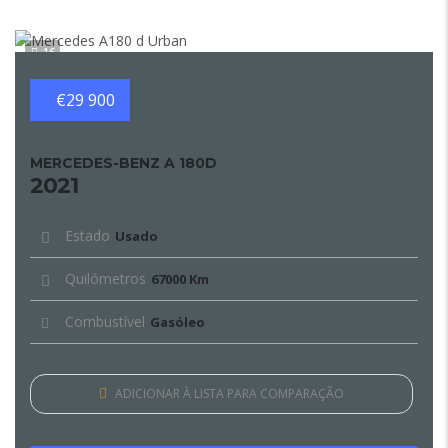
16
€29 900
MERCEDES-BENZ A 180D
2021
Estado
Usado
Quilómetros
67000 Km
Combustível
Gasóleo
ADICIONAR À LISTA PARA COMPARAÇÃO