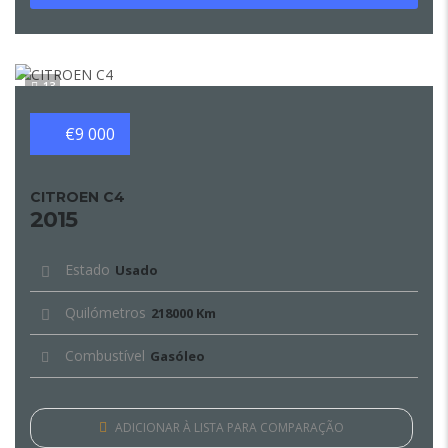
13
€9 000
CITROEN C4
2015
Estado
Usado
Quilómetros
218000 Km
Combustível
Gasóleo
ADICIONAR À LISTA PARA COMPARAÇÃO