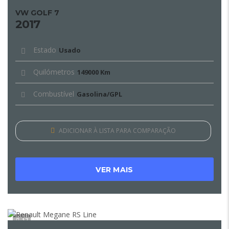
VW GOLF 7
2017
Estado
Usado
Quilómetros
149000 Km
Combustível
Gasolina/GPL
ADICIONAR À LISTA PARA COMPARAÇÃO
VER MAIS
17