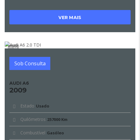
VER MAIS
16
Sob Consulta
AUDI A6
2009
Estado
Usado
Quilómetros
257000 Km
Combustível
Gasóleo