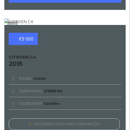
13
€9 000
CITROEN C4
2015
Estado
Usado
Quilómetros
218000 Km
Combustível
Gasóleo
ADICIONAR À LISTA PARA COMPARAÇÃO