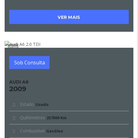
VER MAIS
16
Sob Consulta
AUDI A6
2009
Estado
Usado
Quilómetros
257000 Km
Combustível
Gasóleo