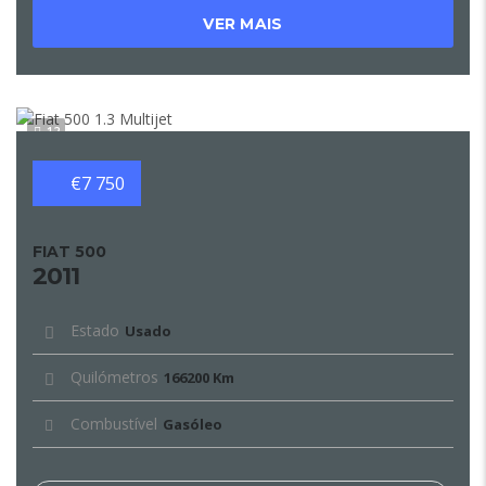
VER MAIS
12
€7 750
FIAT 500
2011
Estado
Usado
Quilómetros
166200 Km
Combustível
Gasóleo