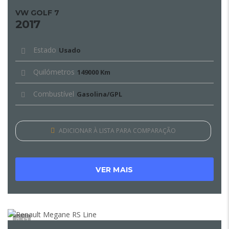
VW GOLF 7
2017
Estado
Usado
Quilómetros
149000 Km
Combustível
Gasolina/GPL
ADICIONAR À LISTA PARA COMPARAÇÃO
VER MAIS
17