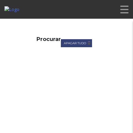
CL PREMIUM
>
LISTINGS
>
JANTES
Procurar
APAGAR TUDO