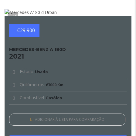
16
€29 900
MERCEDES-BENZ A 180D
2021
Estado
Usado
Quilómetros
67000 Km
Combustível
Gasóleo
ADICIONAR À LISTA PARA COMPARAÇÃO