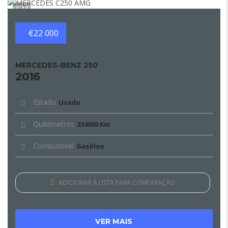
13
€22 000
MERCEDES-BENZ 250
2016
Estado
Usado
Quilómetros
234000 Km
Combustível
Gasóleo
ADICIONAR À LISTA PARA COMPARAÇÃO
VER MAIS