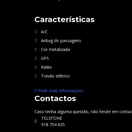
Características
A/C
Airbag do passageiro
Cor metalizada
GPS
Rádio
Travão elétrico
Pedir mais informações
Contactos
Caso tenha alguma questão, não hesite em contact
TELEFONE
918 754 635