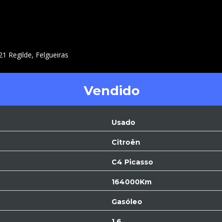
1 Regilde, Felgueiras
Vendido
Usado
Citroën
C4 Picasso
164000Km
Gasóleo
1.6