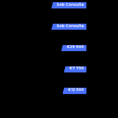
Sob Consulta
Sob Consulta
€29 900
€7 750
€12 500