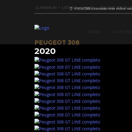
CL PREMIUM
>
LISTINGS
>
USADO
>
PEUGEOT 308 GT LI
918567288 (chamada rede móvel nac
INÍCIO
AUTOMÓ
PEUGEOT 308
2020