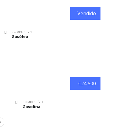
Vendido
COMBUSTÍVEL
Gasóleo
€24 500
COMBUSTÍVEL
Gasolina
O