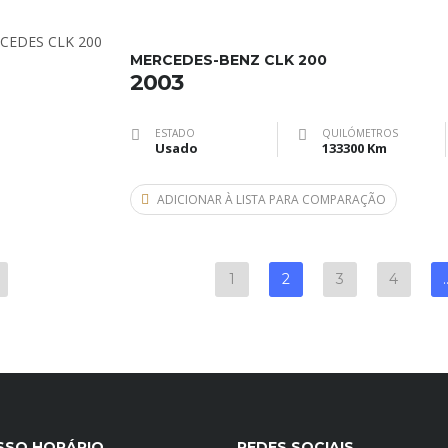
MERCEDES-BENZ CLK 200
2003
ESTADO
QUILÓMETROS
Usado
133300 Km
ADICIONAR À LISTA PARA COMPARAÇÃO
1
2
3
4
SSO HORÁRIO
REDES SOCIAIS