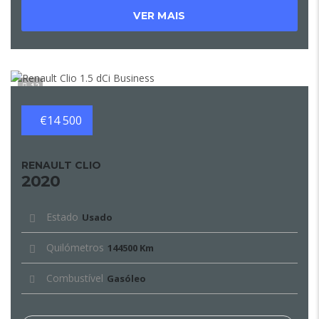
VER MAIS
12
€14 500
RENAULT CLIO
2020
Estado
Usado
Quilómetros
144500 Km
Combustível
Gasóleo