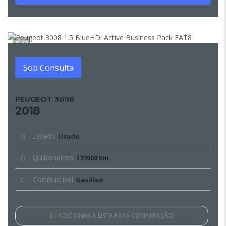
13
Sob Consulta
PEUGEOT 3008
2018
Estado
Usado
Quilómetros
177000 Km
Combustível
Gasóleo
ADICIONAR À LISTA PARA COMPARAÇÃO