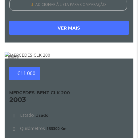
ADICIONAR À LISTA PARA COMPARAÇÃO
VER MAIS
13
€11 000
MERCEDES-BENZ CLK 200
2003
Estado
Usado
Quilómetros
133300 Km