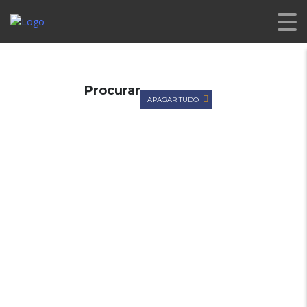
CL PREMIUM
>
LISTINGS
>
BANCOS ELÉTRICOS
Procurar
APAGAR TUDO