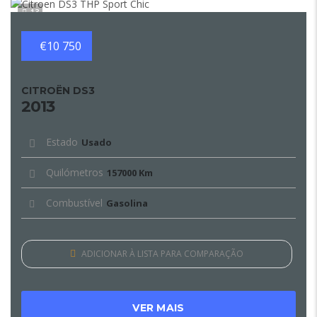
13
€10 750
CITROËN DS3
2013
Estado
Usado
Quilómetros
157000 Km
Combustível
Gasolina
ADICIONAR À LISTA PARA COMPARAÇÃO
VER MAIS