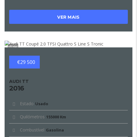
VER MAIS
16
€29 500
AUDI TT
2016
Estado
Usado
Quilómetros
155000 Km
Combustível
Gasolina