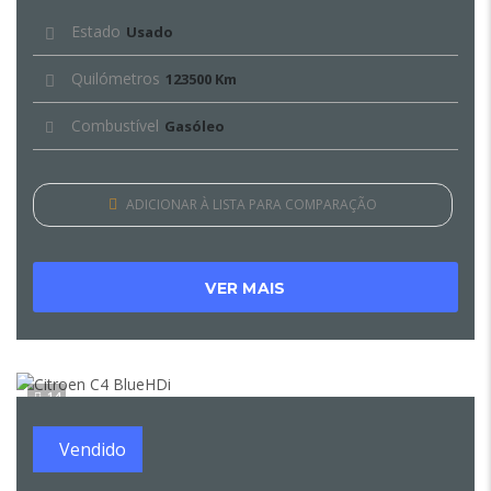
Estado
Usado
Quilómetros
123500 Km
Combustível
Gasóleo
ADICIONAR À LISTA PARA COMPARAÇÃO
VER MAIS
14
Vendido