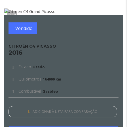
10
Vendido
CITROËN C4 PICASSO
2016
Estado
Usado
Quilómetros
164000 Km
Combustível
Gasóleo
ADICIONAR À LISTA PARA COMPARAÇÃO