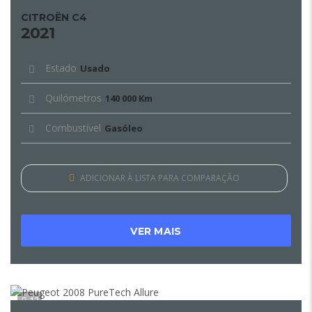
CITROËN C4
2021
Estado
Usado
Quilómetros
140 000 Km
Combustível
Gasóleo
ADICIONAR À LISTA PARA COMPARAÇÃO
VER MAIS
12